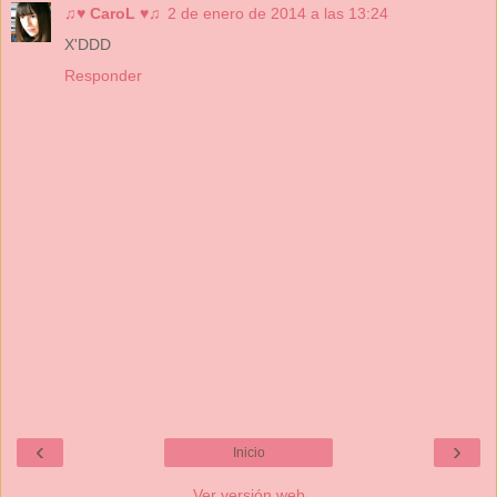
♫♥ CaroL ♥♫
2 de enero de 2014 a las 13:24
X'DDD
Responder
‹
›
Inicio
Ver versión web